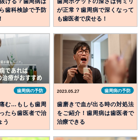
が抜ける？歯周病は
歯周ポケットの深さは何ミリ
ら歯科検診で予防
が正常？歯周病で深くなって
！
も歯医者で戻せる！
歯周病の予防
歯周病の予防
2023.05.27
痛む…もしも歯周
歯磨きで血が出る時の対処法
ったら歯医者で治
をご紹介！歯周病は歯医者で
ょう
治療できる