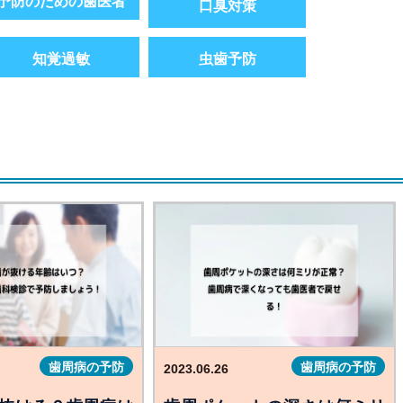
予防のための歯医者
口臭対策
知覚過敏
虫歯予防
歯周病の予防
歯周病の予防
2023.06.26