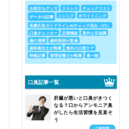
お役立ちグッズ
ストレス
チェックリスト
ニンニク
ホワイトニング
データの記事
医療広告ガイドラインAIチェック済み（V1）
口臭チェッカー
定期検診
意外な豆知識
歯の清掃
歯科医師が監修
歯科衛生士が執筆
海外の口腔ケア
特集記事
管理栄養士が執筆
食べ物
口臭記事一覧
肝臓が悪いと口臭がきつく
なる？口からアンモニア臭
がしたら生活習慣を見直そ
う
口臭対策