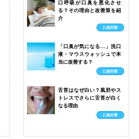
口呼吸が口臭を悪化させ
る？その理由と改善策を紹
介
口臭対策
「口臭が気になる…」洗口
液・マウスウォッシュで本
当に改善する？
口臭対策
舌苔はなぜ白い？風邪やス
トレスでさらに舌苔が白く
なる理由
口臭対策