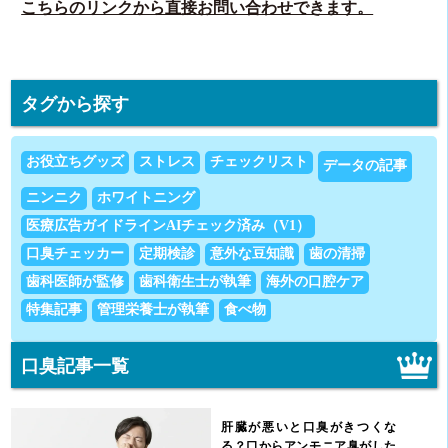
こちらのリンクから直接お問い合わせできます。
タグから探す
お役立ちグッズ
ストレス
チェックリスト
データの記事
ニンニク
ホワイトニング
医療広告ガイドラインAIチェック済み（V1）
口臭チェッカー
定期検診
意外な豆知識
歯の清掃
歯科医師が監修
歯科衛生士が執筆
海外の口腔ケア
特集記事
管理栄養士が執筆
食べ物
口臭記事一覧
肝臓が悪いと口臭がきつくな
る？口からアンモニア臭がした