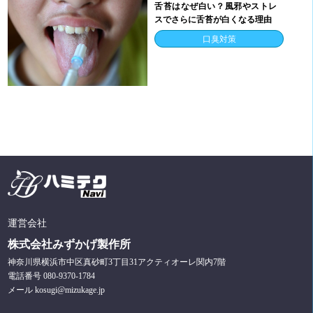
舌苔はなぜ白い？風邪やストレ
スでさらに舌苔が白くなる理由
口臭対策
運営会社
株式会社みずかげ製作所
神奈川県横浜市中区真砂町3丁目31アクティオーレ関内7階
電話番号 080-9370-1784
メール kosugi@mizukage.jp