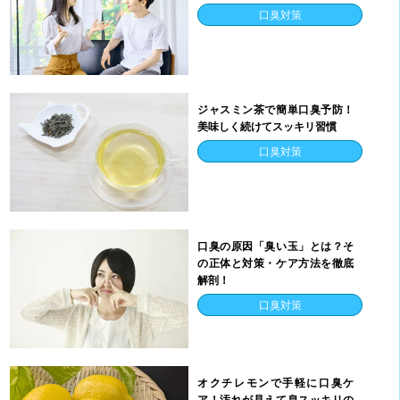
口臭対策
ジャスミン茶で簡単口臭予防！
美味しく続けてスッキリ習慣
口臭対策
口臭の原因「臭い玉」とは？そ
の正体と対策・ケア方法を徹底
解剖！
口臭対策
オクチレモンで手軽に口臭ケ