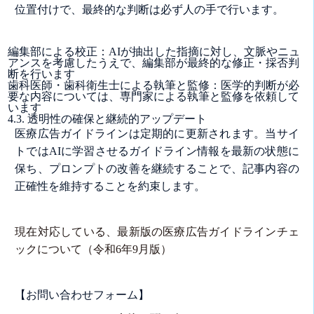
位置付けで、最終的な判断は必ず人の手で行います。
編集部による校正：AIが抽出した指摘に対し、文脈やニュ
アンスを考慮したうえで、編集部が最終的な修正・採否判
断を行います
歯科医師・歯科衛生士による執筆と監修：医学的判断が必
要な内容については、専門家による執筆と監修を依頼して
います
4.3. 透明性の確保と継続的アップデート
医療広告ガイドラインは定期的に更新されます。当サイ
トではAIに学習させるガイドライン情報を最新の状態に
保ち、プロンプトの改善を継続することで、記事内容の
正確性を維持することを約束します。
現在対応している、最新版の医療広告ガイドラインチェ
ックについて（令和6年9月版）
【お問い合わせフォーム】