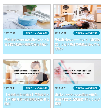
2023.09.28
予防のための歯医者
2023.07.07
予防のための歯医者
予防歯科の3DSは効果がない？虫
予防歯科のスケーリング（歯石除
歯予防の効果や治療の流れを紹介
去）とは？痛みや出血があっても
平気？
2023.02.11
予防のための歯医者
2023.03.24
予防のための歯医者
【歯科衛生士が解説】予防歯科と
歯科メンテナンスの流れを紹介。
は？治療内容や定期検診が必要な
虫歯予防には定期的に行うことが
理由
重要