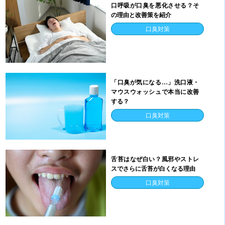
口呼吸が口臭を悪化させる？そ
の理由と改善策を紹介
口臭対策
「口臭が気になる…」洗口液・
マウスウォッシュで本当に改善
する？
口臭対策
舌苔はなぜ白い？風邪やストレ
スでさらに舌苔が白くなる理由
口臭対策