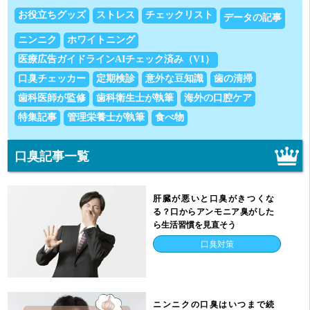
お役立ちグッズ
ストレス
チェックリスト
データの記事
ニンニク
ホワイトニング
医療広告ガイドラインAIチェック済み（V1）
口臭チェッカー
定期検診
意外な豆知識
歯の清掃
歯科医師が監修
歯科衛生士が執筆
海外の口腔ケア
特集記事
管理栄養士が執筆
食べ物
口臭記事一覧
肝臓が悪いと口臭がきつくな
る？口からアンモニア臭がした
ら生活習慣を見直そう
口臭対策
ニンニクの口臭はいつまで続