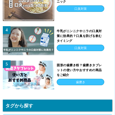
ニック
口臭対策
4
牛乳がニンニクやニラの口臭対
策に効果的？口臭を防げる飲む
タイミング
口臭対策
5
固形の歯磨き粉？歯磨きタブレ
ットの使い方やおすすめの商品
をご紹介
歯磨き
タグから探す