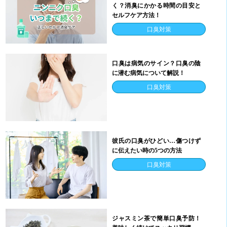
く？消臭にかかる時間の目安と
セルフケア方法！
口臭対策
口臭は病気のサイン？口臭の陰
に潜む病気について解説！
口臭対策
彼氏の口臭がひどい…傷つけず
に伝えたい時の5つの方法
口臭対策
ジャスミン茶で簡単口臭予防！