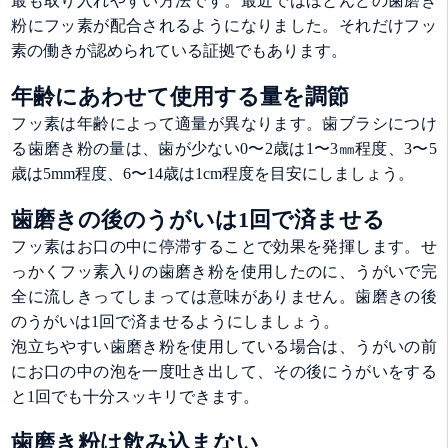
最も取り入れやすい方法です。最近ではほとんどの歯磨き
粉にフッ素が配合されるようになりました。それだけフッ
素の働きが認められている証拠でもあります。
年齢にあわせて使用する量を調節
フッ素は年齢によって適量が異なります。歯ブラシにつけ
る歯磨き粉の量は、歯が少ない0〜2歳は1〜3㎜程度、3〜5
歳は5mm程度、6〜14歳は1cm程度を目安にしましょう。
歯磨きの後のうがいは1回で済ませる
フッ素はお口の中に停滞することで効果を発揮します。せ
っかくフッ素入りの歯磨き粉を使用したのに、うがいで完
全に流しきってしまっては意味がありません。歯磨きの後
のうがいは1回で済ませるようにしましょう。
泡立ちやすい歯磨き粉を使用している場合は、うがいの前
にお口の中の泡を一度吐き出して、その後にうがいをする
と1回でも十分スッキリできます。
歯磨き粉は飲み込まない