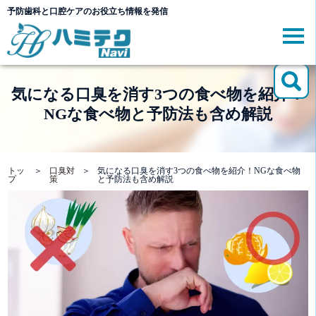
予防歯科と口腔ケアのお役立ち情報を発信
気になる口臭を消す3つの食べ物を紹介！
NGな食べ物と予防法も含め解説
トッ
＞
口臭対
＞
気になる口臭を消す3つの食べ物を紹介！NGな食べ物
プ
策
と予防法も含め解説