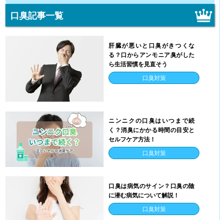
口臭記事一覧
肝臓が悪いと口臭がきつくな
る？口からアンモニア臭がした
ら生活習慣を見直そう
口臭対策
ニンニクの口臭はいつまで続
く？消臭にかかる時間の目安と
セルフケア方法！
口臭対策
口臭は病気のサイン？口臭の陰
に潜む病気について解説！
口臭対策