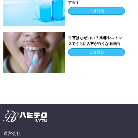
する？
口臭対策
舌苔はなぜ白い？風邪やストレ
スでさらに舌苔が白くなる理由
口臭対策
運営会社