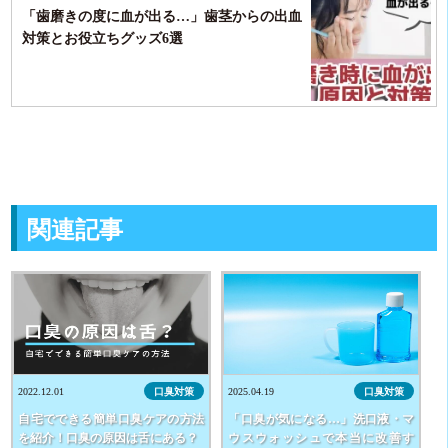
「歯磨きの度に血が出る…」歯茎からの出血
対策とお役立ちグッズ6選
関連記事
2022.12.01
口臭対策
2025.04.19
口臭対策
自宅でできる簡単口臭ケアの方法
「口臭が気になる…」洗口液・マ
を紹介！口臭の原因は舌にある？
ウスウォッシュで本当に改善す