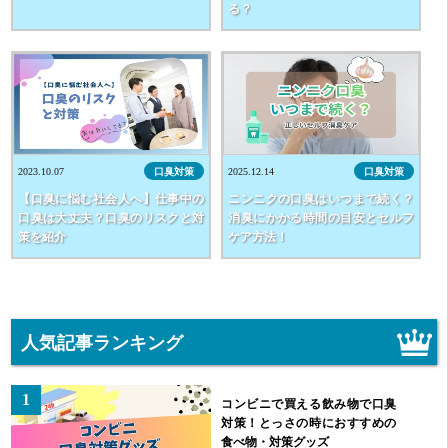
る？
2023.10.07
口臭対策
2025.12.14
口臭対策
【口臭に悩む社会人へ】仕事中の
ニンニクの口臭はいつまで続く？
口臭は大丈夫？口臭のリスクと対
消臭にかかる時間の目安とセルフ
策を紹介
ケア方法！
人気記事ランキング
1
コンビニで買える飲み物で口臭
対策！とっさの時におすすめの
食べ物・対策グッズ