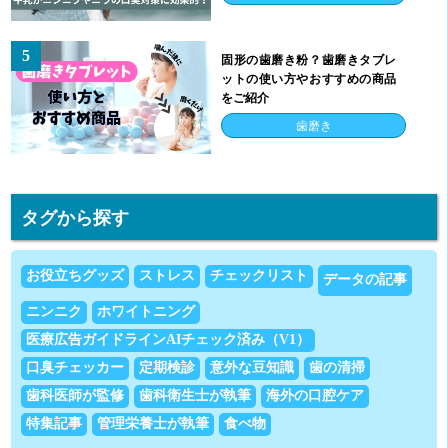
5
固形の歯磨き粉？歯磨きタブレ
ットの使い方やおすすめの商品
をご紹介
歯磨き
タグから探す
お役立ちグッズ
ストレス
チェックリスト
データの記事
ニンニク
ホワイトニング
医療広告ガイドラインAIチェック済み（V1）
口臭チェッカー
定期検診
意外な豆知識
歯の清掃
歯科医師が監修
歯科衛生士が執筆
海外の口腔ケア
特集記事
管理栄養士が執筆
食べ物