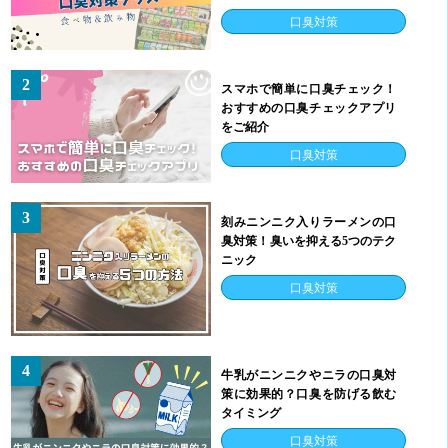
口臭対策
2
スマホで簡単に口臭チェック！
おすすめの口臭チェックアプリ
をご紹介
口臭対策
3
刻みニンニク入りラーメンの口
臭対策！臭いを抑える5つのテク
ニック
口臭対策
4
牛乳がニンニクやニラの口臭対
策に効果的？口臭を防げる飲む
タイミング
口臭対策