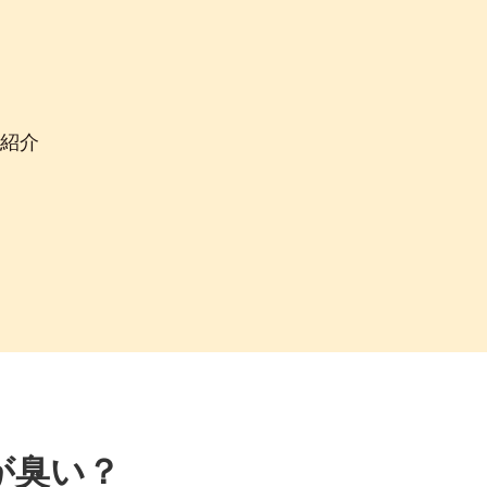
つ紹介
が臭い？