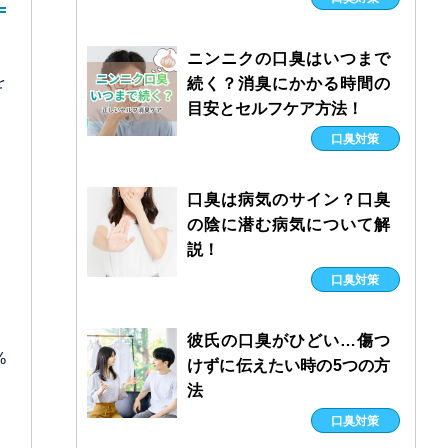
ニンニクの口臭はいつまで
を
続く？消臭にかかる時間の
目安とセルフケア方法！
口臭対策
口臭は病気のサイン？口臭
の陰に潜む病気について解
説！
口臭対策
彼氏の口臭がひどい…傷つ
%
けずに伝えたい時の5つの方
法
口臭対策