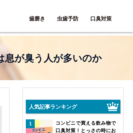
歯磨き
虫歯予防
口臭対策
は息が臭う人が多いのか
人気記事ランキング
コンビニで買える飲み物で
1
口臭対策！とっさの時にお