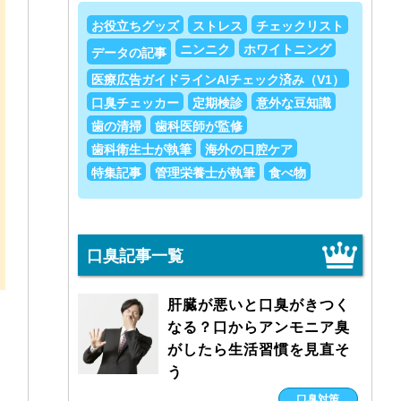
お役立ちグッズ
ストレス
チェックリスト
ニンニク
ホワイトニング
データの記事
医療広告ガイドラインAIチェック済み（V1）
口臭チェッカー
定期検診
意外な豆知識
歯の清掃
歯科医師が監修
歯科衛生士が執筆
海外の口腔ケア
特集記事
管理栄養士が執筆
食べ物
口臭記事一覧
肝臓が悪いと口臭がきつく
なる？口からアンモニア臭
がしたら生活習慣を見直そ
う
口臭対策