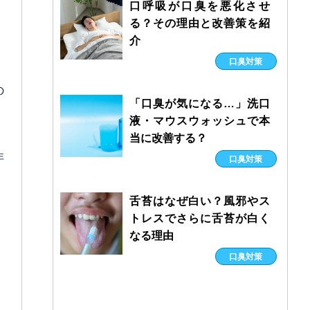
口呼吸が口臭を悪化させ
る？その理由と改善策を紹
介
口臭対策
の
「口臭が気になる…」洗口
液・マウスウォッシュで本
当に改善する？
非
口臭対策
舌苔はなぜ白い？風邪やス
トレスでさらに舌苔が白く
なる理由
口臭対策