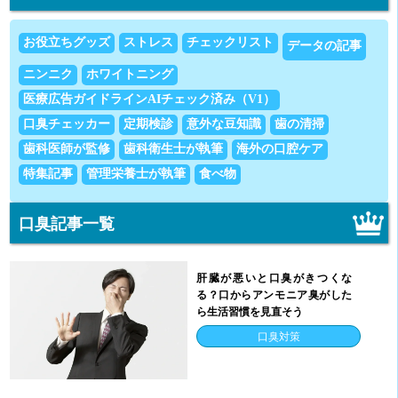
お役立ちグッズ
ストレス
チェックリスト
データの記事
ニンニク
ホワイトニング
医療広告ガイドラインAIチェック済み（V1）
口臭チェッカー
定期検診
意外な豆知識
歯の清掃
歯科医師が監修
歯科衛生士が執筆
海外の口腔ケア
特集記事
管理栄養士が執筆
食べ物
口臭記事一覧
肝臓が悪いと口臭がきつくな
る？口からアンモニア臭がした
ら生活習慣を見直そう
口臭対策