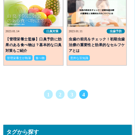
2023.01.14
口臭対策
2023.01.11
虫歯予防
【管理栄養士監修】口臭予防に効
虫歯の前兆をチェック！初期虫歯
果のある食べ物は？基本的な口臭
治療の重要性と効果的なセルフケ
対策もご紹介
アとは
管理栄養士が執筆
食べ物
意外な豆知識
1
2
3
4
タグから探す