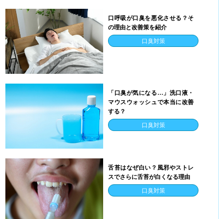
口呼吸が口臭を悪化させる？そ
の理由と改善策を紹介
口臭対策
「口臭が気になる…」洗口液・
マウスウォッシュで本当に改善
する？
口臭対策
舌苔はなぜ白い？風邪やストレ
スでさらに舌苔が白くなる理由
口臭対策