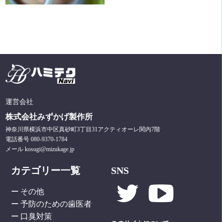
運営会社
株式会社みずかげ製作所
神奈川県横浜市中区真砂町3丁目31アクティオーレ関内7階
電話番号 080-9370-1784
メール kosugi@mizukage.jp
カテゴリー一覧
SNS
その他
予防のための歯医者
口臭対策