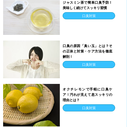
ジャスミン茶で簡単口臭予防！
美味しく続けてスッキリ習慣
口臭対策
口臭の原因「臭い玉」とは？そ
の正体と対策・ケア方法を徹底
解剖！
口臭対策
オクチレモンで手軽に口臭ケ
ア！汚れが見えて息スッキリの
理由とは？
口臭対策