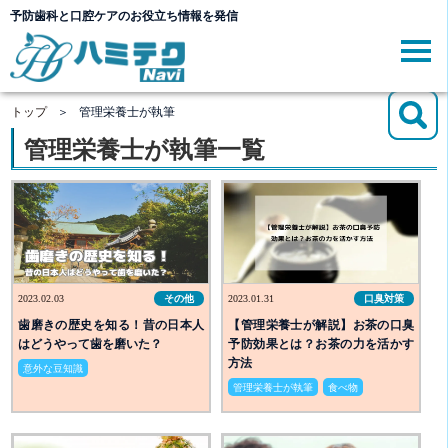
予防歯科と口腔ケアのお役立ち情報を発信
管理栄養士が執筆一覧
トップ
＞
管理栄養士が執筆
管理栄養士が執筆一覧
2023.02.03
その他
2023.01.31
口臭対策
歯磨きの歴史を知る！昔の日本人
【管理栄養士が解説】お茶の口臭
はどうやって歯を磨いた？
予防効果とは？お茶の力を活かす
方法
意外な豆知識
管理栄養士が執筆
食べ物