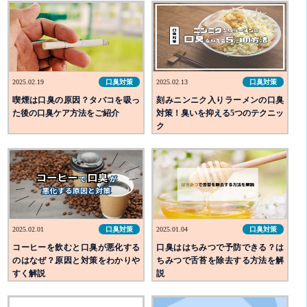
2025.02.19
口臭対策
2025.02.13
口臭対策
喫煙は口臭の原因？タバコを吸っ
刻みニンニク入りラーメンの口臭
た後の口臭ケア方法をご紹介
対策！臭いを抑える5つのテクニッ
ク
2025.02.01
口臭対策
2025.01.04
口臭対策
コーヒーを飲むと口臭が悪化する
口臭ははちみつで予防できる？は
のはなぜ？原因と対策をわかりや
ちみつで舌苔を除去する方法を解
すく解説
説