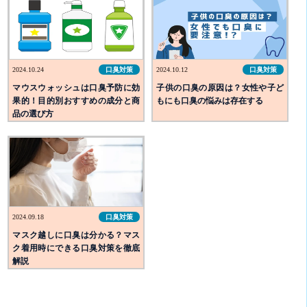
2024.10.24
口臭対策
2024.10.12
口臭対策
マウスウォッシュは口臭予防に効
子供の口臭の原因は？女性や子ど
果的！目的別おすすめの成分と商
もにも口臭の悩みは存在する
品の選び方
2024.09.18
口臭対策
マスク越しに口臭は分かる？マス
ク着用時にできる口臭対策を徹底
解説