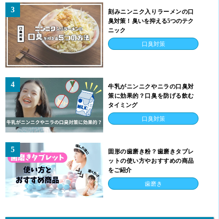
3
刻みニンニク入りラーメンの口
臭対策！臭いを抑える5つのテク
ニック
口臭対策
4
牛乳がニンニクやニラの口臭対
策に効果的？口臭を防げる飲む
タイミング
口臭対策
5
固形の歯磨き粉？歯磨きタブレ
ットの使い方やおすすめの商品
をご紹介
歯磨き