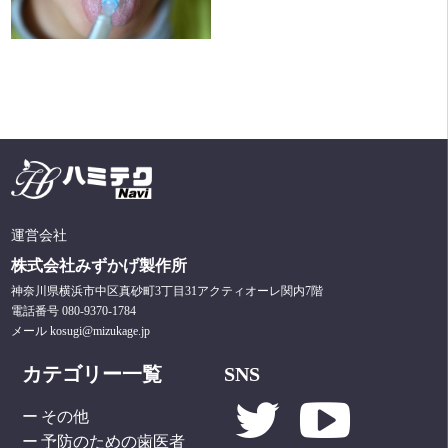
運営会社
株式会社みずかげ製作所
神奈川県横浜市中区真砂町3丁目31アクティオーレ関内7階
電話番号 080-9370-1784
メール kosugi@mizukage.jp
カテゴリー一覧
SNS
その他
予防のための歯医者