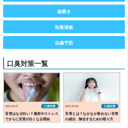
歯磨き
知覚過敏
虫歯予防
口臭対策一覧
2025.04.07
口臭対策
2025.04.06
口臭対策
舌苔はなぜ白い？風邪やストレス
舌苔とは？なかなか取れない舌苔
でさらに舌苔が白くなる理由
の成分、除去するための取り方