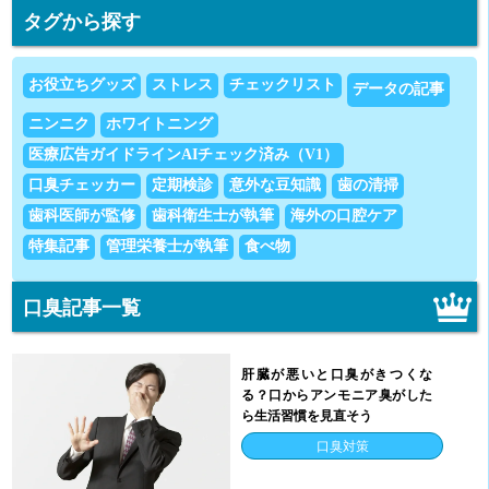
タグから探す
お役立ちグッズ
ストレス
チェックリスト
データの記事
ニンニク
ホワイトニング
医療広告ガイドラインAIチェック済み（V1）
口臭チェッカー
定期検診
意外な豆知識
歯の清掃
歯科医師が監修
歯科衛生士が執筆
海外の口腔ケア
特集記事
管理栄養士が執筆
食べ物
口臭記事一覧
肝臓が悪いと口臭がきつくな
る？口からアンモニア臭がした
ら生活習慣を見直そう
口臭対策