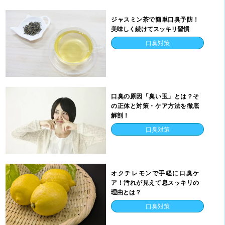
ジャスミン茶で簡単口臭予防！
美味しく続けてスッキリ習慣
口臭対策
口臭の原因「臭い玉」とは？そ
の正体と対策・ケア方法を徹底
解剖！
口臭対策
オクチレモンで手軽に口臭ケ
ア！汚れが見えて息スッキリの
理由とは？
口臭対策