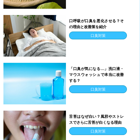
口呼吸が口臭を悪化させる？そ
の理由と改善策を紹介
口臭対策
「口臭が気になる…」洗口液・
マウスウォッシュで本当に改善
する？
口臭対策
舌苔はなぜ白い？風邪やストレ
スでさらに舌苔が白くなる理由
口臭対策